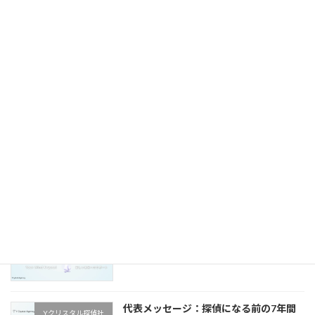
浮気発覚後の整理術
お客様の感情や心情に寄り
添う詩的な文章
2025年8月30日
埼玉在住｜東京での浮気調査
お役立ち情報
2025年8月22日
ミッションステートメント
Yクリスタル探偵社
2025年7月26日
代表メッセージ：探偵になる前の7年間
Yクリスタル探偵社